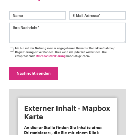
Name
E-Mail-Adresse*
Ihre Nachricht*
Ich bin mit der Nutzung meiner angegebenen Daten zur Kontaktaufnahme /
Registrierung einverstanden. Dies kann ich jederzeit widerrufen. Die
entsprechende
Datenschutzerklärung
habe ich gelesen.
Nachricht senden
Externer Inhalt - Mapbox
Karte
An dieser Stelle finden Sie Inhalte eines
Drittanbieters, die Sie mit einem Klick