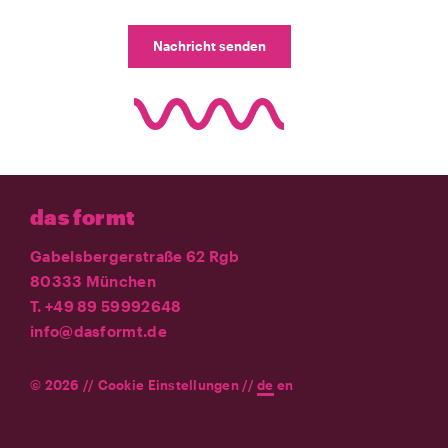
Nachricht senden
das formt
Gabelsbergerstraße 62 Rgb
80333 München
T. +49 89 59992648
info@dasformt.de
© 2026 //
Cookie Einstellungen
//
de
en