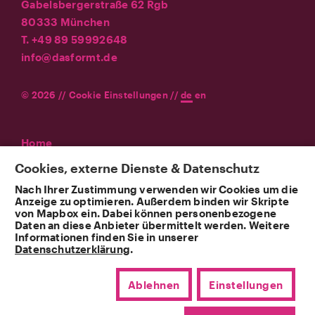
Gabelsbergerstraße 62 Rgb
80333 München
T. +49 89 59992648
info@dasformt.de
© 2026 //
Cookie Einstellungen
//
de
en
Home
Agentur
Cookies, externe Dienste & Datenschutz
Leistungen
Nach Ihrer Zustimmung verwenden wir Cookies um die
Referenzen
Anzeige zu optimieren. Außerdem binden wir Skripte
von Mapbox ein. Dabei können personenbezogene
News
Daten an diese Anbieter übermittelt werden. Weitere
Kontakt
Informationen finden Sie in unserer
Datenschutzerklärung
.
Impressum
Datenschutz
Ablehnen
Einstellungen