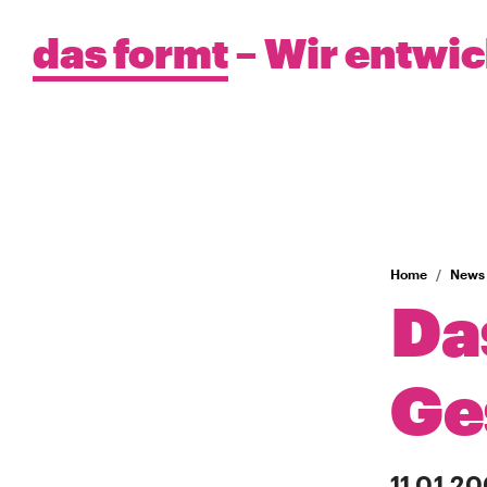
das formt
– Wir entwi
Home
News
Da
Ge
11.01.2