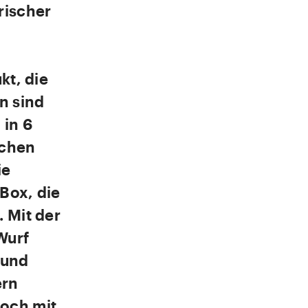
rischer
kt, die
n sind
 in 6
ichen
ie
Box, die
 Mit der
Wurf
 und
ern
och mit