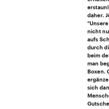
erstaun
daher. J
"Unsere
nicht nu
aufs Sc
durch d
beim de
man beg
Boxen. 
ergänze
sich da
Mensche
Gutschei