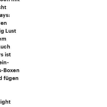
cht
ays:
ren
ig Lust
lem
Auch
 ist
ein-
ys-Boxen
d fügen
ight