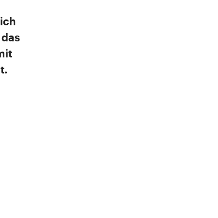
ich
 das
mit
t.