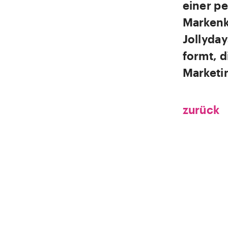
einer p
Markenk
Jollyda
formt, 
Marketin
zurück