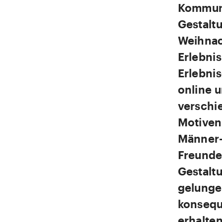
Kommuni
Gestalt
Weihnac
Erlebnis
Erlebni
online u
verschi
Motiven,
Männer-
Freunde
Gestaltu
gelunge
konsequ
erhalte