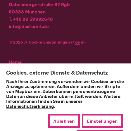
Gabelsbergerstraße 62 Rgb
80333 München
T. +49 89 59992648
info@dasformt.de
© 2026 //
Cookie Einstellungen
//
de
en
Home
Agentur
Cookies, externe Dienste & Datenschutz
Leistungen
Nach Ihrer Zustimmung verwenden wir Cookies um die
Referenzen
Anzeige zu optimieren. Außerdem binden wir Skripte
News
von Mapbox ein. Dabei können personenbezogene
Daten an diese Anbieter übermittelt werden. Weitere
Kontakt
Informationen finden Sie in unserer
Datenschutzerklärung
.
Impressum
Datenschutz
Ablehnen
Einstellungen