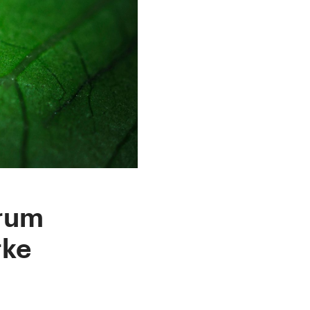
arum
rke