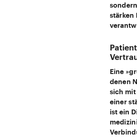
sondern
stärken
verantw
Patien
Vertra
Eine »gr
denen Na
sich mit
einer st
ist ein 
medizin
Verbind