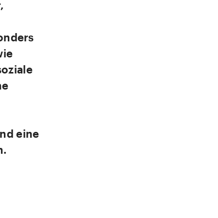
,
sonders
wie
oziale
ne
nd eine
n.