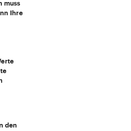
rn muss
nn Ihre
Werte
te
n
in den