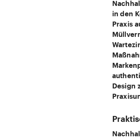
Nachhal
in den 
Praxis a
Müllver
Wartezi
Maßnahm
Markenp
authent
Design z
Praxisu
Prakti
Nachhalt