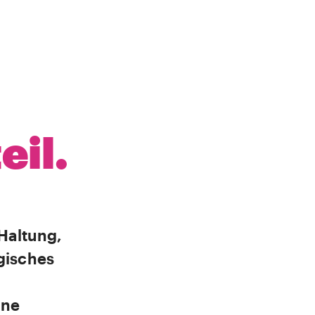
il.
 Haltung,
ogisches
ine