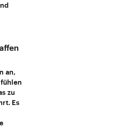
und
affen
n an,
 fühlen
as zu
rt. Es
e