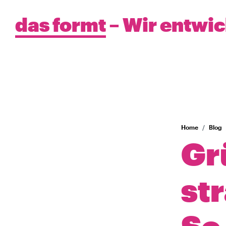
das formt
– Wir entwi
Home
Blog
Gr
st