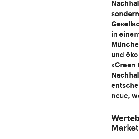
Nachhalt
sondern
Gesells
in eine
München
und öko
»Green 
Nachhal
entsche
neue, w
Werteb
Market