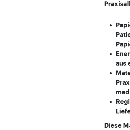
Praxisal
Papi
Pati
Papi
Ener
aus 
Mate
Prax
medi
Regi
Lief
Diese M