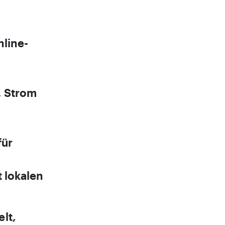
line-
, Strom
für
 lokalen
lt,