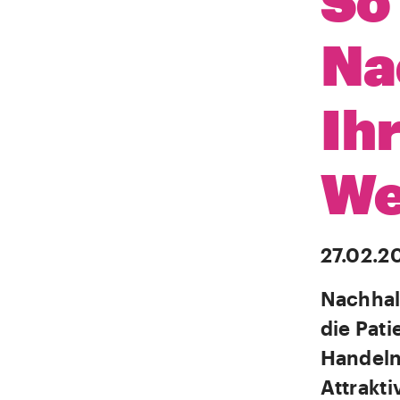
So
Na
Ih
We
27.02.2
Nachhalt
die Pati
Handeln 
Attrakti