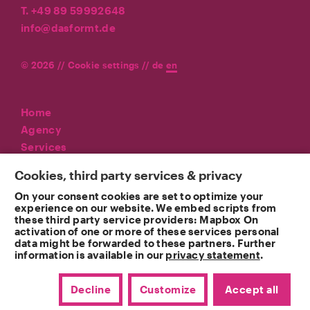
T. +49 89 59992648
info@dasformt.de
© 2026 //
Cookie settings
//
de
en
Home
Agency
Services
Referenzen
Cookies, third party services & privacy
News
On your consent cookies are set to optimize your
Contact
experience on our website. We embed scripts from
these third party service providers: Mapbox On
Imprint
activation of one or more of these services personal
Privacy
data might be forwarded to these partners. Further
information is available in our
privacy statement
.
Decline
Customize
Accept all